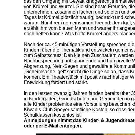
das den Umgang mit Gewalt kindgerecht thematisiert
von Krümel und Wurzel. Sie sind beste Freunde, di
unternehmen, zusammen lachen und spielen und sic
Tages ist Krümel plötzlich traurig, bedrückt und sc
warum. Nur ihrem gemeinsamen Freund, dem Igel, ve
erzählt ihm vom blauen Mann und was er ihr angetan
noch helfen kann? Was hätte Krümel anders mach
Nach der ca. 45-minütigen Vorstellung sprechen die
Kindern über die Thematik und entwickeln gemeins
zum Selbstschutz. Den kleinen Zuschauern werden 
Nachbesprechung auf spannende und humorvolle 
Abgrenzung, Nein-Sagen und gewaltfreie Kommunikat
„Geheimsache Igel“ spricht die Dinge so an, dass K
können. Ein Theaterstück mit positiv nachhaltiger Wi
Entwicklung fördert und stärkt.
In den letzten zwanzig Jahren fanden bereits über 
in Kindergärten, Grundschulen und Gemeinden in ga
alle Kinder problemlos eine Vorstellung besuchen 
Kiwanis-Club Speyer sämtliche Kosten, so dass der Ei
Schulklassen kostenlos ist.
Anmeldungen nimmt das Kinder- & Jugendtheater
oder per E-Mail entgegen.