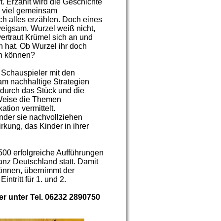
. Erzählt wird die Geschichte
e viel gemeinsam
h alles erzählen. Doch eines
hweigsam. Wurzel weiß nicht,
rtraut Krümel sich an und
 hat. Ob Wurzel ihr doch
en können?
 Schauspieler mit den
am nachhaltige Strategien
durch das Stück und die
Weise die Themen
ion vermittelt.
inder sie nachvollziehen
rkung, das Kinder in ihrer
3500 erfolgreiche Aufführungen
nz Deutschland statt. Damit
können, übernimmt der
ntritt für 1. und 2.
 unter Tel. 06232 2890750