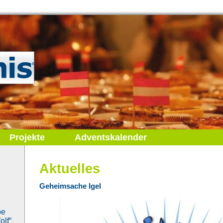
Projekte
Adventskalender
Aktuelles
Geheimsache Igel
be
lf“