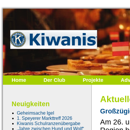
Home
Der Club
Projekte
Adv
Aktuel
Neuigkeiten
Großzügi
Geheimsache Igel
1. Speyerer Markttreff 2026
Am 26. u
Kiwanis Schulranzenübergabe
„Jahre zwischen Hund und Wolf“