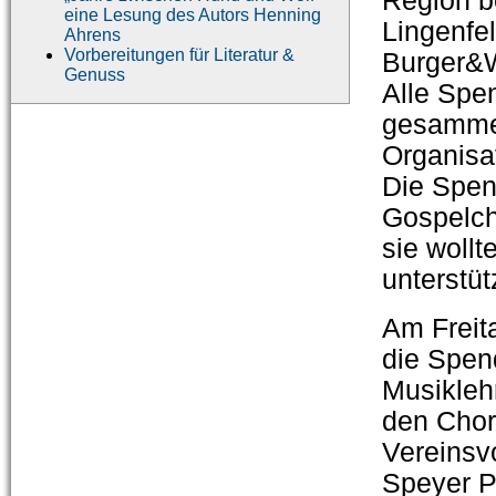
Region b
eine Lesung des Autors Henning
Lingenfel
Ahrens
Vorbereitungen für Literatur &
Burger&W
Genuss
Alle Spe
gesammel
Organisa
Die Spen
Gospelch
sie woll
unterstüt
Am Freit
die Spen
Musiklehr
den Chor 
Vereinsvo
Speyer P