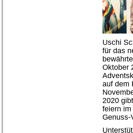
Uschi Sc
für das n
bewährte 
Oktober 
Adventsk
auf dem 
November
2020 gib
feiern im
Genuss-V
Unterstüt