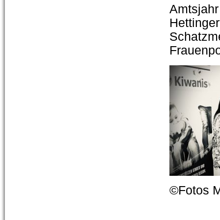
Amtsjahr 
Hettinger
Schatzme
Frauenpo
©Fotos M