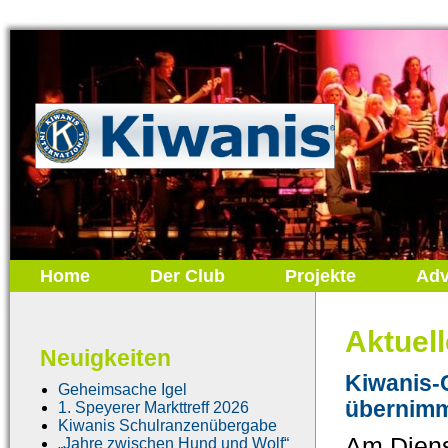
Home
Der Club
Projekte
Adv
Aktuel
Neuigkeiten
Kiwanis-
Geheimsache Igel
übernimm
1. Speyerer Markttreff 2026
Kiwanis Schulranzenübergabe
Am Diens
„Jahre zwischen Hund und Wolf“