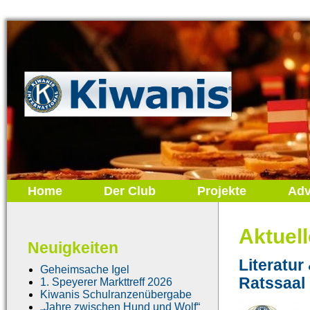
Home
Der Club
Projekte
Adv
Aktuel
Neuigkeiten
Literatur
Geheimsache Igel
Ratssaal 
1. Speyerer Markttreff 2026
Kiwanis Schulranzenübergabe
„Jahre zwischen Hund und Wolf“