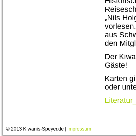
Historis
Reisesch
„Nils Ho
vorlesen.
aus Schw
den Mitg
Der Kiwan
Gäste!
Karten g
oder unt
Literatu
© 2013 Kiwanis-Speyer.de |
Impressum