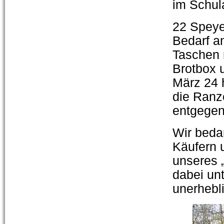
im Schul
22 Speye
Bedarf a
Taschen 
Brotbox 
März 24 
die Ranz
entgege
Wir beda
Käufern 
unseres 
dabei unt
unerhebl