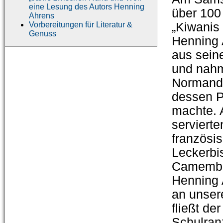
eine Lesung des Autors Henning
über 100
Ahrens
Vorbereitungen für Literatur &
„Kiwanis 
Genuss
Henning 
aus sein
und nahm
Normandi
dessen P
machte. 
serviert
französis
Leckerbis
Camember
Henning 
an unser
fließt de
Schulran