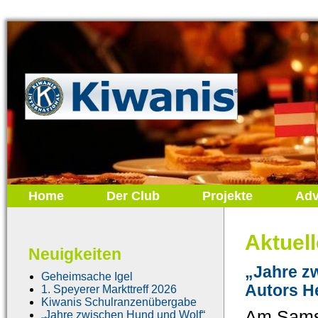
Home
Der Club
Projekte
Adv
Aktuel
Neuigkeiten
„Jahre z
Geheimsache Igel
Autors H
1. Speyerer Markttreff 2026
Kiwanis Schulranzenübergabe
Am Samst
„Jahre zwischen Hund und Wolf“