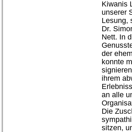
Kiwanis 
unserer 
Lesung, 
Dr. Simo
Nett. In 
Genusste
der ehem
konnte m
signiere
ihrem ab
Erlebnis
an alle u
Organisat
Die Zusc
sympathi
sitzen, 