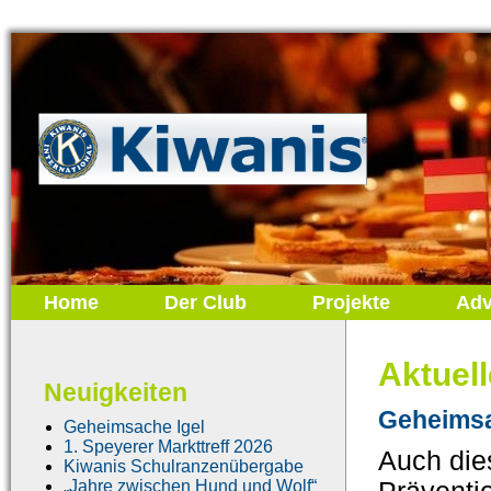
Home
Der Club
Projekte
Adv
Aktuel
Neuigkeiten
Geheimsa
Geheimsache Igel
1. Speyerer Markttreff 2026
Auch die
Kiwanis Schulranzenübergabe
„Jahre zwischen Hund und Wolf“