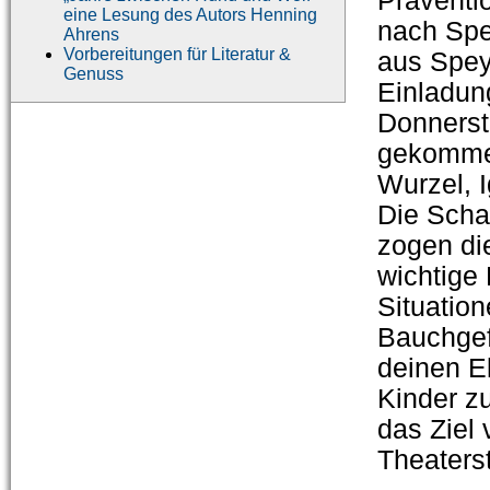
Präventi
eine Lesung des Autors Henning
nach Spey
Ahrens
Vorbereitungen für Literatur &
aus Spey
Genuss
Einladun
Donnerst
gekommen
Wurzel, 
Die Scha
zogen die
wichtige 
Situation
Bauchgef
deinen E
Kinder zu
das Ziel
Theaterst