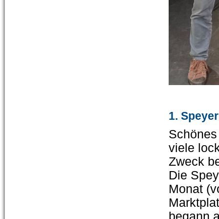
1. Speyer
Schönes 
viele loc
Zweck be
Die Spey
Monat (v
Marktpla
begann a