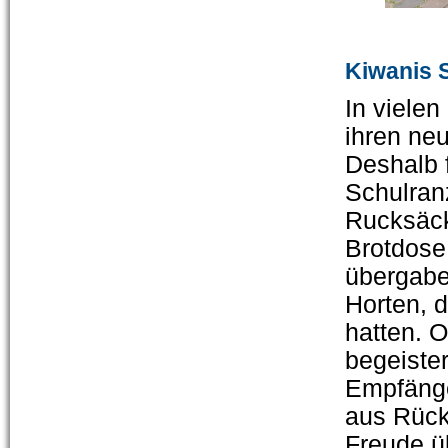
Kiwanis 
In vielen
ihren ne
Deshalb 
Schulran
Rucksäck
Brotdose
übergabe
Horten, d
hatten. O
begeister
Empfänge
aus Rück
Freude üb