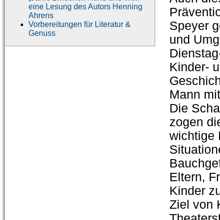
eine Lesung des Autors Henning
Präventi
Ahrens
Speyer g
Vorbereitungen für Literatur &
Genuss
und Umge
Dienstag
Kinder- 
Geschich
Mann mit
Die Scha
zogen die
wichtige 
Situation
Bauchgef
Eltern, 
Kinder zu
Ziel von 
Theaterst