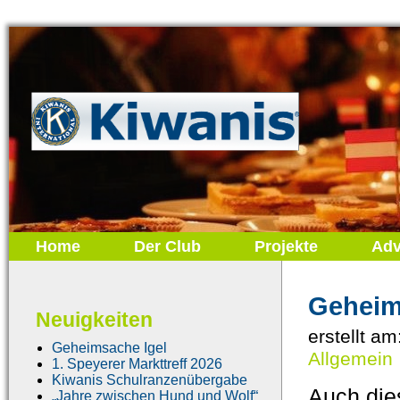
Home
Der Club
Projekte
Adv
Geheim
Neuigkeiten
erstellt am
Geheimsache Igel
Allgemein
1. Speyerer Markttreff 2026
Kiwanis Schulranzenübergabe
Auch die
„Jahre zwischen Hund und Wolf“