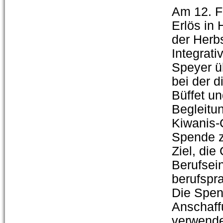
Am 12. F
Erlös in
der Herbs
Integrat
Speyer ü
bei der d
Büffet un
Begleitun
Kiwanis-C
Spende z
Ziel, di
Berufsein
berufspr
Die Spen
Anschaff
verwende