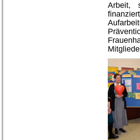
Arbeit,
finanzier
Aufarbe
Prävent
Frauenh
Mitglied