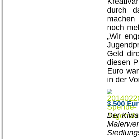
Kreativ
durch d
machen 
noch meh
„Wir enga
Jugendp
Geld dir
diesen P
Euro war
in der V
3.500 Eur
Der Kiwa
Malerwerk
Siedlung