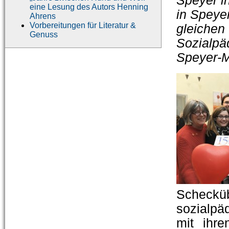
Speyer i
eine Lesung des Autors Henning
in Speye
Ahrens
Vorbereitungen für Literatur &
gleichen
Genuss
Sozialpä
Speyer-
Scheck
sozialpä
mit ihr