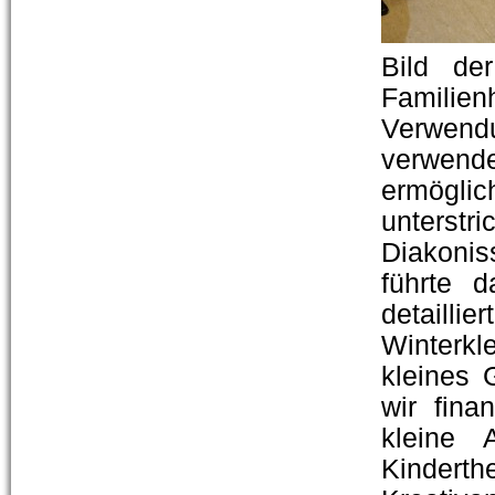
Bild de
Familie
Verwend
verwen
ermögli
unterstr
Diakonis
führte 
detaillie
Winterkl
kleines
wir fin
kleine
Kinder