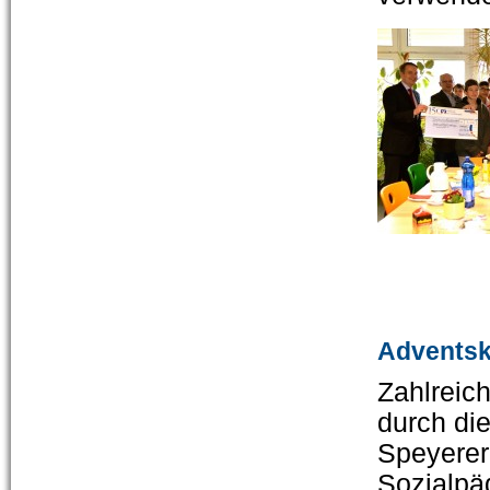
Adventsk
Zahlreic
durch di
Speyerer
Sozialpä