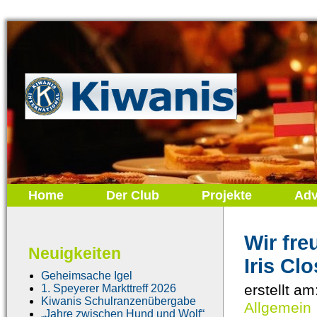
Home
Der Club
Projekte
Adv
Wir fre
Neuigkeiten
Iris Cl
Geheimsache Igel
erstellt am
1. Speyerer Markttreff 2026
Kiwanis Schulranzenübergabe
Allgemein
„Jahre zwischen Hund und Wolf“