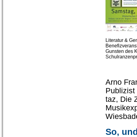
Literatur & G
Benefizverans
Gunsten des 
Schulranzenpr
Arno Fran
Publizist 
taz, Die 
Musikexpr
Wiesbad
So, und