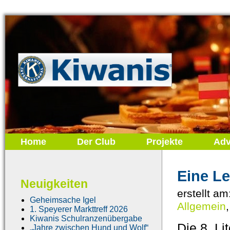
Home
Der Club
Projekte
Adv
Eine L
Neuigkeiten
erstellt am
Geheimsache Igel
Allgemein
1. Speyerer Markttreff 2026
Kiwanis Schulranzenübergabe
Die 8. Li
„Jahre zwischen Hund und Wolf“