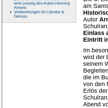
eine Lesung des Autors Henning
am Sams
Ahrens
Historis
Vorbereitungen für Literatur &
Genuss
Autor
Ar
Schulran
Einlass 
Eintritt
Im beson
wird der
seinem 
Begleiten
die im B
von den 
Erlös de
Schulran
Abend vor