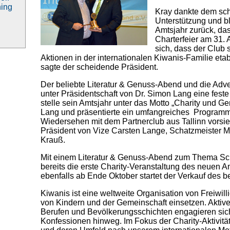
ning
Kray dankte dem sch
Unterstützung und bl
Amtsjahr zurück, da
Charterfeier am 31. 
sich, dass der Club s
Aktionen in der internationalen Kiwanis-Familie eta
sagte der scheidende Präsident.
Der beliebte Literatur & Genuss-Abend und die Adv
unter Präsidentschaft von Dr. Simon Lang eine feste
stelle sein Amtsjahr unter das Motto „Charity und G
Lang und präsentierte ein umfangreiches Programm
Wiedersehen mit dem Partnerclub aus Tallinn vorsieh
Präsident von Vize Carsten Lange, Schatzmeister M
Krauß.
Mit einem Literatur & Genuss-Abend zum Thema Sc
bereits die erste Charity-Veranstaltung des neuen
ebenfalls ab Ende Oktober startet der Verkauf des b
Kiwanis ist eine weltweite Organisation von Freiwilli
von Kindern und der Gemeinschaft einsetzen. Aktiv
Berufen und Bevölkerungsschichten engagieren sich
Konfessionen hinweg. Im Fokus der Charity-Aktivit