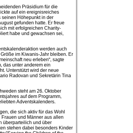
eidenden Präsidium für die
ickte auf ein ereignisreiches
s seinen Höhepunkt in der
August gefunden hatte. Er freue
ich mit erfolgreichen Charity-
bliert habe und gewachsen sei,
entskalenderaktion werden auch
 Größe im Kiwanis-Jahr bleiben. Er
emeinschaft neu erleben“, sagte
, das unter anderem ein
t. Unterstützt wird der neue
ario Radovan und Sekretärin Tina
hweden steht am 26. Oktober
 Amtsjahres auf dem Programm,
eliebten Adventskalenders.
gen, die sich aktiv für das Wohl
e Frauen und Männer aus allen
 überparteilich und über
äten stehen dabei besonders Kinder