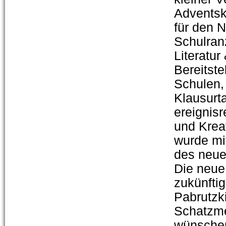
Adventsk
für den N
Schulran
Literatu
Bereitste
Schulen,
Klausurt
ereignis
und Kreat
wurde mit
des neue
Die neue
zukünftig
Pabrutzk
Schatzmei
wünschen