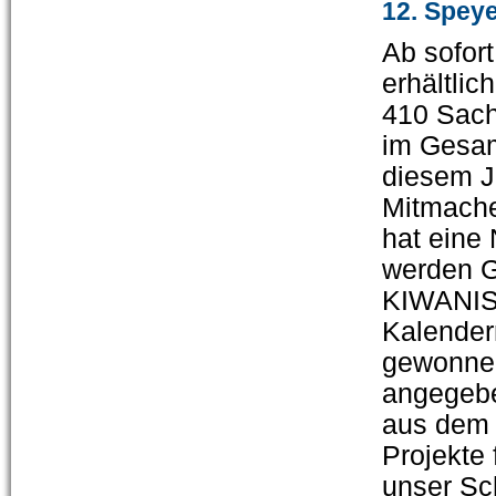
12. Spey
Ab sofor
erhältlich
410 Sach
im Gesam
diesem J
Mitmache
hat eine
werden G
KIWANIS
Kalendern
gewonne
angegebe
aus dem 
Projekte 
unser Sc