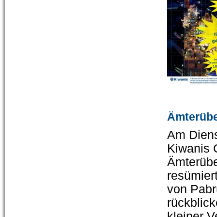
Ämterübe
Am Diens
Kiwanis C
Ämterübe
resümier
von Pabr
rückblick
kleiner V