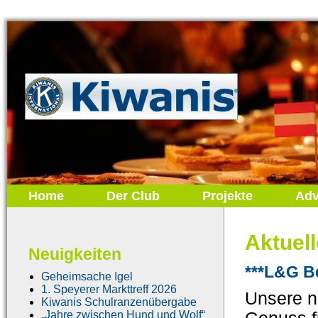
Home
Der Club
Projekte
Adv
Aktuel
Neuigkeiten
***L&G B
Geheimsache Igel
1. Speyerer Markttreff 2026
Unsere n
Kiwanis Schulranzenübergabe
„Jahre zwischen Hund und Wolf“