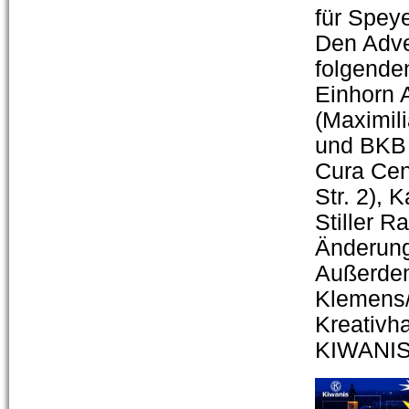
für Spey
Den Adve
folgende
Einhorn A
(Maximili
und BKB 
Cura Cen
Str. 2), 
Stiller R
Änderung
Außerdem
Klemens/
Kreativh
KIWANIS