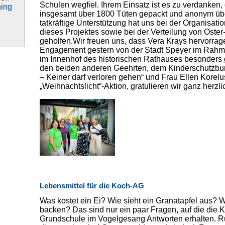
Schulen wegfiel. Ihrem Einsatz ist es zu verdanken
ning
insgesamt über 1800 Tüten gepackt und anonym üb
tatkräftige Unterstützung hat uns bei der Organisat
dieses Projektes sowie bei der Verteilung von Oste
geholfen.Wir freuen uns, dass Vera Krays hervorra
Engagement gestern von der Stadt Speyer im Rahme
im Innenhof des historischen Rathauses besonders 
den beiden anderen Geehrten, dem Kinderschutzbun
– Keiner darf verloren gehen“ und Frau Ellen Korelus
„Weihnachtslicht“-Aktion, gratulieren wir ganz herzli
Lebensmittel für die Koch-AG
Was kostet ein Ei? Wie sieht ein Granatapfel aus? 
backen? Das sind nur ein paar Fragen, auf die die 
Grundschule im Vogelgesang Antworten erhalten. Ru