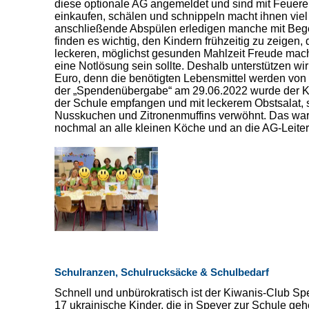
diese optionale AG angemeldet und sind mit Feuer
einkaufen, schälen und schnippeln macht ihnen vie
anschließende Abspülen erledigen manche mit Beg
finden es wichtig, den Kindern frühzeitig zu zeigen,
leckeren, möglichst gesunden Mahlzeit Freude mach
eine Notlösung sein sollte. Deshalb unterstützen wi
Euro, denn die benötigten Lebensmittel werden von 
der „Spendenübergabe“ am 29.06.2022 wurde der K
der Schule empfangen und mit leckerem Obstsalat,
Nusskuchen und Zitronenmuffins verwöhnt. Das war 
nochmal an alle kleinen Köche und an die AG-Leiter
Schulranzen, Schulrucksäcke & Schulbedarf
Schnell und unbürokratisch ist der Kiwanis-Club S
17 ukrainische Kinder, die in Speyer zur Schule ge