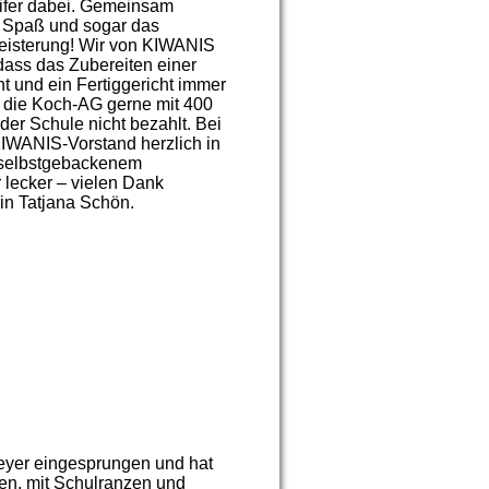
eifer dabei. Gemeinsam
l Spaß und sogar das
eisterung! Wir von KIWANIS
 dass das Zubereiten einer
t und ein Fertiggericht immer
r die Koch-AG gerne mit 400
der Schule nicht bezahlt. Bei
IWANIS-Vorstand herzlich in
 selbstgebackenem
lecker – vielen Dank
in Tatjana Schön.
peyer eingesprungen und hat
hen, mit Schulranzen und