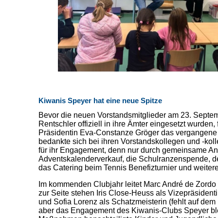
Kiwanis Speyer hat eine neue Spitze
Bevor die neuen Vorstandsmitglieder am 23. Septe
Rentschler offiziell in ihre Ämter eingesetzt wurden, 
Präsidentin Eva-Constanze Gröger das vergangene
bedankte sich bei ihren Vorstandskollegen und -koll
für ihr Engagement, denn nur durch gemeinsame A
Adventskalenderverkauf, die Schulranzenspende, de
das Catering beim Tennis Benefizturnier und weiter
Im kommenden Clubjahr leitet Marc André de Zordo 
zur Seite stehen Iris Close-Heuss als Vizepräsident
und Sofia Lorenz als Schatzmeisterin (fehlt auf dem 
aber das Engagement des Kiwanis-Clubs Speyer blei