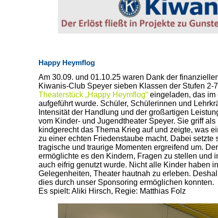
Happy Heymflog
Am 30.09. und 01.10.25 waren Dank der finanzielle
Kiwanis-Club Speyer sieben Klassen der Stufen 2-7
Theaterstück „Happy Heymflog“
eingeladen, das im
aufgeführt wurde. Schüler, Schülerinnen und Lehrkrä
Intensität der Handlung und der großartigen Leistung
vom Kinder- und Jugendtheater Speyer. Sie griff al
kindgerecht das Thema Krieg auf und zeigte, was 
zu einer echten Friedenstaube macht. Dabei setzte s
tragische und traurige Momenten ergreifend um. De
ermöglichte es den Kindern, Fragen zu stellen und
auch eifrig genutzt wurde. Nicht alle Kinder haben 
Gelegenheiten, Theater hautnah zu erleben. Deshalb
dies durch unser Sponsoring ermöglichen konnten.
Es spielt: Aliki Hirsch, Regie: Matthias Folz