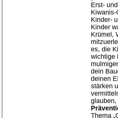
Erst- un
Kiwanis-
Kinder- 
Kinder w
Krümel, 
mitzuerl
es, die K
wichtige 
mulmigen
dein Bau
deinen E
stärken 
vermittel
glauben,
Präventi
Thema „G