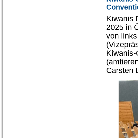
Conventi
Kiwanis 
2025 in 
von link
(Vizeprä
Kiwanis-
(amtieren
Carsten L