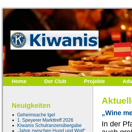
Home
Der Club
Projekte
Adv
Aktuel
Neuigkeiten
„Wine me
Geheimsache Igel
1. Speyerer Markttreff 2026
In der Pf
Kiwanis Schulranzenübergabe
„Jahre zwischen Hund und Wolf“