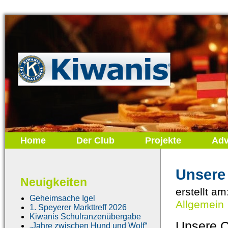
Home
Der Club
Projekte
Adv
Unsere 
Neuigkeiten
erstellt am
Geheimsache Igel
Allgemein
1. Speyerer Markttreff 2026
Kiwanis Schulranzenübergabe
Unsere C
„Jahre zwischen Hund und Wolf“